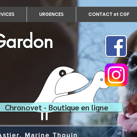
RVICES
URGENCES
CONTACT et CGF
 Gardon
Chronovet - Boutique en ligne
i Bollier, Laure Lopez, Solveig Astier, Marine Thouin