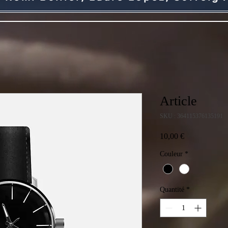
Article
SKU : 364115376135191
Prix
10,00 €
Couleur
*
Quantité
*