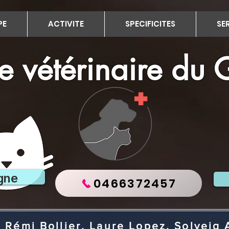
PE
ACTIVITE
SPECIFICITES
SE
e vétérinaire du
gne
0466372457
Drs Vétérinaires : Rém